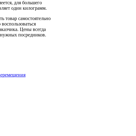
еется, для большего
вляет один килограмм.
ть товар самостоятельно
о воспользоваться
казчика. Цены всегда
ненужных посредников.
 перемещения