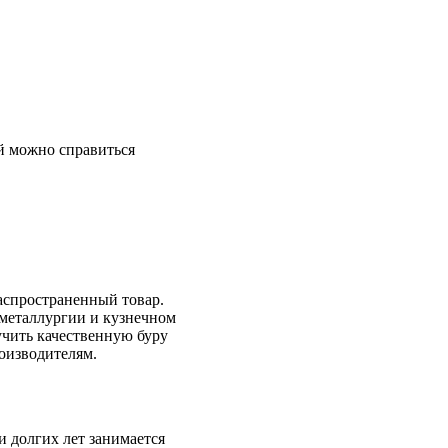
ой можно справиться
распространенный товар.
 металлургии и кузнечном
учить качественную буру
оизводителям.
 долгих лет занимается