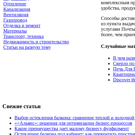
комплексным про
Отопление
удобства, проду
Канализация
Вентиляция
Способы доставк
Газопровод
из пункта выдач
Отделка и ремонт
услугами Почты
Материалы
более, чем при
Транспорт, техника
Недвижимость и строительство
Случайные ма
Статьи на разную тему
В чем раз
Сверло по
Печь Для 
Квартирны
Discover t
Свежие статьи
Выбор остекления балкона: сравнение теплой и холодной
«+Альянс»: решения для оптимизации бизнес-процессов
Какие преимущества дает малому бизнесу фулфилмент
Остекление балкона под кабинет: как превратить простра