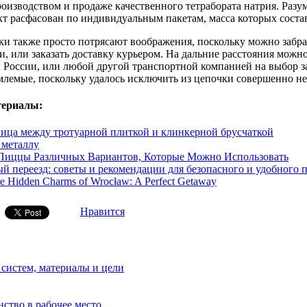
изводством и продаже качественного тетрабората натрия. Разум
кт расфасован по индивидуальным пакетам, масса которых соста
и также просто потрясают воображения, поскольку можно забра
и, или заказать доставку курьером. На дальние расстояния можн
 России, или любой другой транспортной компанией на выбор за
емлемые, поскольку удалось исключить из цепочки совершенно 
териалы:
ница между тротуарной плиткой и клинкерной брусчаткой
 металлу
Пиццы Различных Вариантов, Которые Можно Использовать
й переезд: советы и рекомендации для безопасного и удобного
he Hidden Charms of Wrocław: A Perfect Getaway
Нравится
 систем, материалы и цели
нство в рабочее место