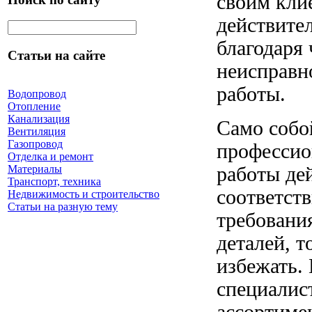
своим клие
действите
благодаря
Статьи на сайте
неисправн
работы.
Водопровод
Отопление
Канализация
Само собо
Вентиляция
Газопровод
профессио
Отделка и ремонт
работы де
Материалы
Транспорт, техника
соответст
Недвижимость и строительство
Статьи на разную тему
требовани
деталей, т
избежать. 
специалис
ассортиме