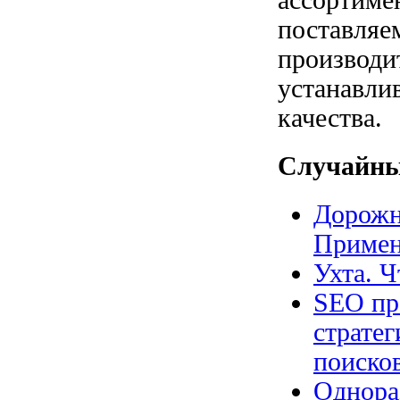
поставляе
производит
устанавлив
качества.
Случайны
Дорожн
Примен
Ухта. Ч
SEO пр
страте
поиско
Однора