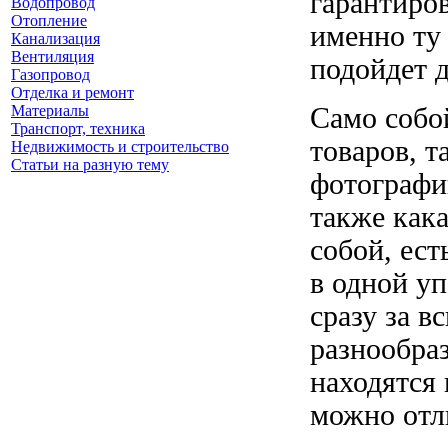
гарантиро
Водопровод
Отопление
именно ту 
Канализация
Вентиляция
подойдет д
Газопровод
Отделка и ремонт
Само собой
Материалы
Транспорт, техника
товаров, т
Недвижимость и строительство
Статьи на разную тему
фотографии
также кака
собой, ест
в одной уп
сразу за в
разнообра
находятся 
можно отли