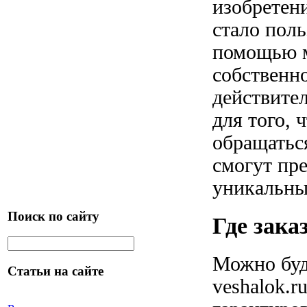
изобретен
стало поль
помощью м
собственн
действите
для того, 
обращатьс
смогут пр
уникальны
Поиск по сайту
Где зака
Можно буд
Статьи на сайте
veshalok.r