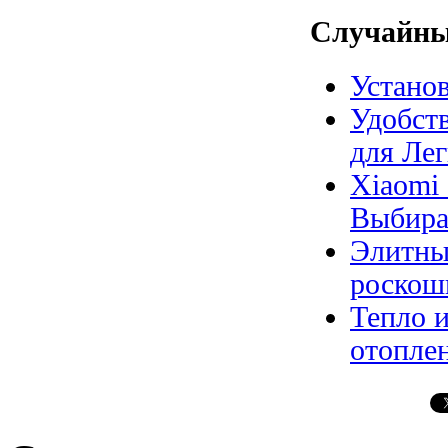
Случайны
Устано
Удобст
для Ле
Xiaomi
Выбира
Элитны
роскош
Тепло и
отоплен