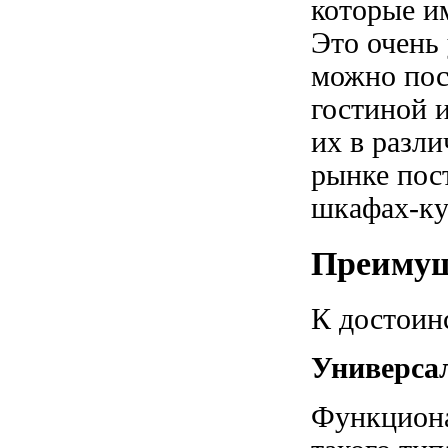
которые и
Это очень
можно пост
гостиной 
их в разли
рынке пост
шкафах-куп
Преимущ
К достоин
Универса
Функциона